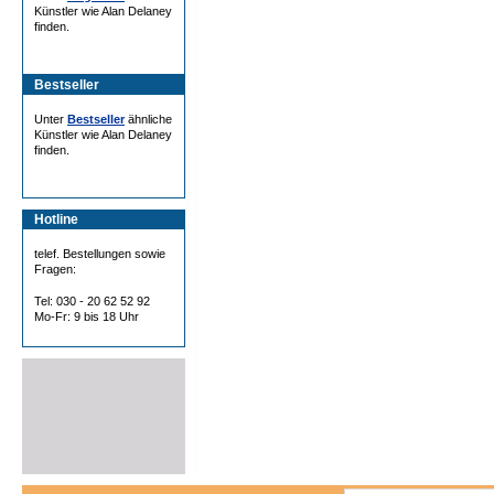
Künstler wie Alan Delaney
finden.
Bestseller
Unter
Bestseller
ähnliche
Künstler wie Alan Delaney
finden.
Hotline
telef. Bestellungen sowie
Fragen:
Tel: 030 - 20 62 52 92
Mo-Fr: 9 bis 18 Uhr