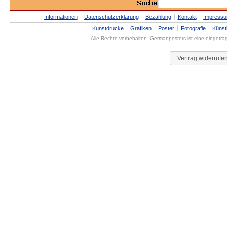
Informationen
Datenschutzerklärung
Bezahlung
Kontakt
Impress
Kunstdrucke
Grafiken
Poster
Fotografie
Künst
Alle Rechte vorbehalten. Germanposters ist eine eingetr
Vertrag widerrufe