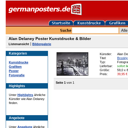
Alan Delaney Poster Kunstdrucke & Bilder
Listenansicht
Bildergalerie
Kategorien
Künstler:
Alan De
Titel:
Brookly
Typ:
Fotogra
Kunstdrucke
Lieferbar:
sofort l
Grafiken
Größe:
59,0 x 
Poster
Preis:
39,95
€
Fotografie
Seite 1
von 1
Highlights
Unter
Highlights
ähnliche
Künstler wie Alan Delaney
finden.
Angebote
Unter
Angebote
ähnliche