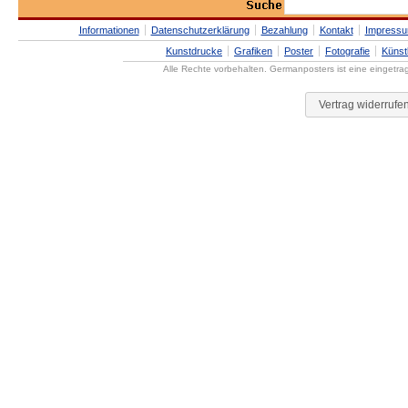
Informationen
Datenschutzerklärung
Bezahlung
Kontakt
Impress
Kunstdrucke
Grafiken
Poster
Fotografie
Künst
Alle Rechte vorbehalten. Germanposters ist eine eingetr
Vertrag widerrufe