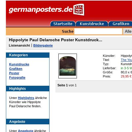
Hippolyte Paul Delaroche Poster Kunstdruck...
Listenansicht
Bildergalerie
Kategorien
Künstler:
Hippoly
Titel:
The You
Typ:
Kunstd
Kunstdrucke
Lieferbar:
in 3-5 
Grafiken
Größe:
80,0 x 
Poster
Preis:
29,95
€
Fotografie
Seite 1
von 1
Highlights
Unter
Highlights
ähnliche
Künstler wie Hippolyte
Paul Delaroche finden.
Angebote
Unter
Angebote
ähnliche