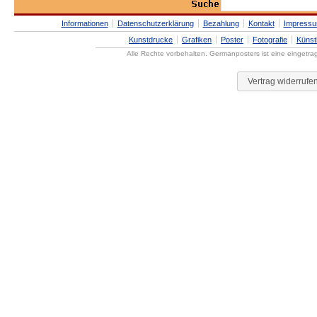
Informationen
Datenschutzerklärung
Bezahlung
Kontakt
Impress
Kunstdrucke
Grafiken
Poster
Fotografie
Künst
Alle Rechte vorbehalten. Germanposters ist eine eingetr
Vertrag widerrufe