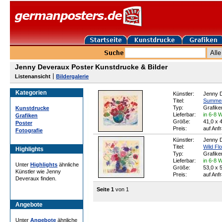
Jenny Deveraux Poster Kunstdrucke & Bilder
Listenansicht
Bildergalerie
Kategorien
Künstler:
Jenny 
Titel:
Summer
Typ:
Grafike
Kunstdrucke
Lieferbar:
in 6-8 
Grafiken
Größe:
41,0 x 
Poster
Preis:
auf Anf
Fotografie
Künstler:
Jenny 
Titel:
Wild Fl
Highlights
Typ:
Grafike
Lieferbar:
in 6-8 
Unter
Highlights
ähnliche
Größe:
53,0 x 
Künstler wie Jenny
Preis:
auf Anf
Deveraux finden.
Seite 1
von 1
Angebote
Unter
Angebote
ähnliche