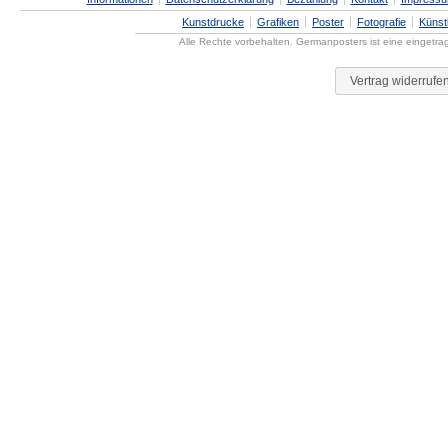
Kunstdrucke
Grafiken
Poster
Fotografie
Künst
Alle Rechte vorbehalten. Germanposters ist eine eingetr
Vertrag widerrufe