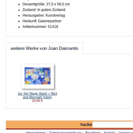
Gesamtgröße: 37,0 x 58,0 cm
Zustand: In gutem Zustand
Herausgeber: Kunstverlag
Herkunft: Galeriepartner
Artikelnummer: 51418
weitere Werke von Joan Diamantis
2er Set 'Magic Band' + 'Bird
and Mermaid' (klein)
29,95
€
Informationen
Datenschutzerklärung
Bezahlung
Kontakt
Impress