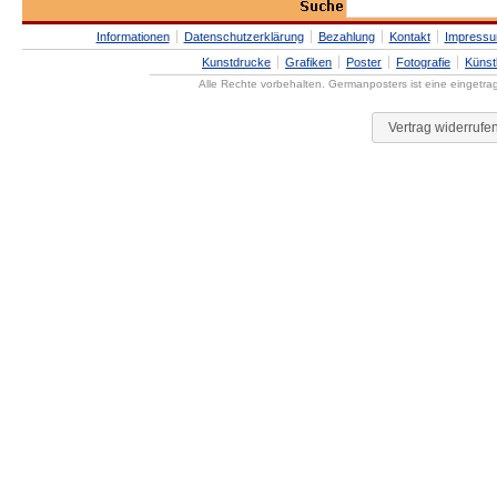
Informationen
Datenschutzerklärung
Bezahlung
Kontakt
Impress
Kunstdrucke
Grafiken
Poster
Fotografie
Künst
Alle Rechte vorbehalten. Germanposters ist eine eingetr
Vertrag widerrufe