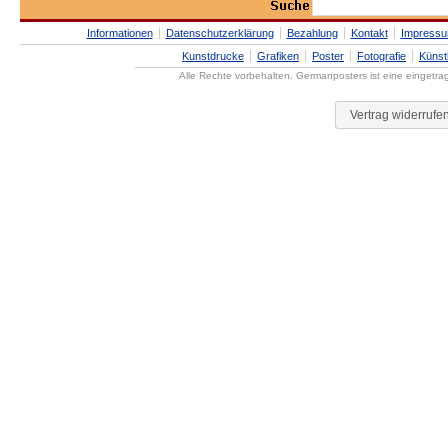
Informationen
Datenschutzerklärung
Bezahlung
Kontakt
Impress
Kunstdrucke
Grafiken
Poster
Fotografie
Künst
Alle Rechte vorbehalten. Germanposters ist eine eingetr
Vertrag widerrufe