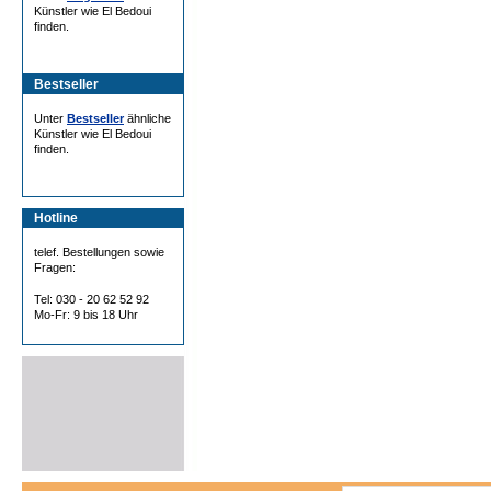
Künstler wie El Bedoui
finden.
Bestseller
Unter
Bestseller
ähnliche
Künstler wie El Bedoui
finden.
Hotline
telef. Bestellungen sowie
Fragen:
Tel: 030 - 20 62 52 92
Mo-Fr: 9 bis 18 Uhr