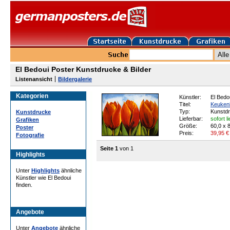
El Bedoui Poster Kunstdrucke & Bilder
Listenansicht
Bildergalerie
Kategorien
Künstler:
El Bedo
Titel:
Keuken
Typ:
Kunstd
Kunstdrucke
Lieferbar:
sofort l
Grafiken
Größe:
60,0 x 
Poster
Preis:
39,95
€
Fotografie
Seite 1
von 1
Highlights
Unter
Highlights
ähnliche
Künstler wie El Bedoui
finden.
Angebote
Unter
Angebote
ähnliche