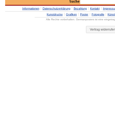
Informationen
Datenschutzerklärung
Bezahlung
Kontakt
Impress
Kunstdrucke
Grafiken
Poster
Fotografie
Künst
Alle Rechte vorbehalten. Germanposters ist eine eingetr
Vertrag widerrufe