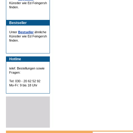
Künstler wie Ed Feingersh
finden.
Bestseller
Unter
Bestseller
ähnliche
Künstler wie Ed Feingersh
finden.
Hotline
telef. Bestellungen sowie
Fragen:
Tel: 030 - 20 62 52 92
Mo-Fr: 9 bis 18 Uhr