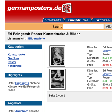
Ed Feingersh Poster Kunstdrucke & Bilder
Listenansicht
Bildergalerie
Kategorien
Künstler:
Ed Fein
Titel:
Marilyn
Typ:
Poster
Kunstdrucke
Lieferbar:
in 3-5 
Grafiken
Größe:
80,0 x 
Poster
Preis:
39,95
€
Fotografie
Künstler:
Ed Fein
Titel:
Marilyn
Highlights
Typ:
Poster
Lieferbar:
in 3-5 
Unter
Highlights
ähnliche
Größe:
80,0 x 
Künstler wie Ed Feingersh
Preis:
39,95
€
finden.
Seite 1
von 1
Angebote
Unter
Angebote
ähnliche