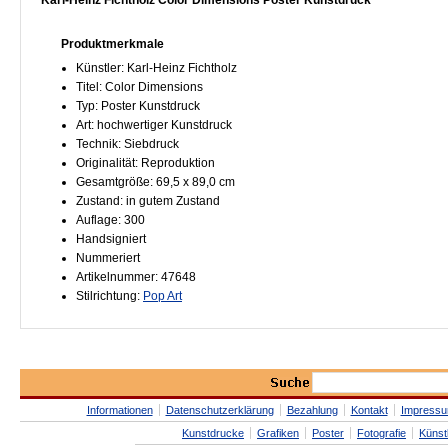
Karl-Heinz Fichtholz Color Dimensions Poster Kunstdruck
Produktmerkmale
Künstler: Karl-Heinz Fichtholz
Titel: Color Dimensions
Typ: Poster Kunstdruck
Art: hochwertiger Kunstdruck
Technik: Siebdruck
Originalität: Reproduktion
Gesamtgröße: 69,5 x 89,0 cm
Zustand: in gutem Zustand
Auflage: 300
Handsigniert
Nummeriert
Artikelnummer: 47648
Stilrichtung:
Pop Art
Informationen
Datenschutzerklärung
Bezahlung
Kontakt
Impress
Kunstdrucke
Grafiken
Poster
Fotografie
Künst