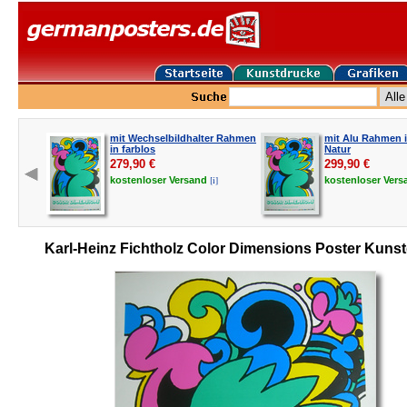
mit Wechselbildhalter Rahmen
mit Alu Rahmen i
in farblos
Natur
279,90
€
299,90
€
[i]
kostenloser
Versand
kostenloser
Vers
Karl-Heinz Fichtholz Color Dimensions Poster Kuns