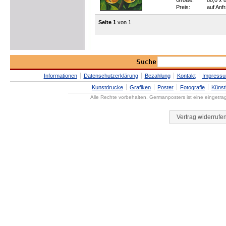
Größe:
80,0 x 
Preis:
auf Anf
Seite 1
von 1
Informationen
Datenschutzerklärung
Bezahlung
Kontakt
Impress
Kunstdrucke
Grafiken
Poster
Fotografie
Künst
Alle Rechte vorbehalten. Germanposters ist eine eingetr
Vertrag widerrufe