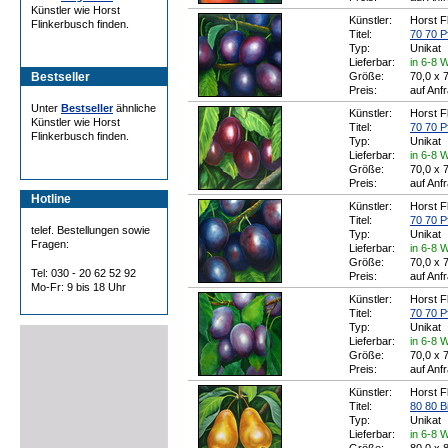
Künstler wie Horst
Künstler:
Horst F
Flinkerbusch finden.
Titel:
70 70 P
Typ:
Unikat
Lieferbar:
in 6-8 
Bestseller
Größe:
70,0 x 
Preis:
auf Anf
Unter
Bestseller
ähnliche
Künstler:
Horst F
Künstler wie Horst
Titel:
70 70 P
Flinkerbusch finden.
Typ:
Unikat
Lieferbar:
in 6-8 
Größe:
70,0 x 
Preis:
auf Anf
Hotline
Künstler:
Horst F
Titel:
70 70 P
telef. Bestellungen sowie
Typ:
Unikat
Fragen:
Lieferbar:
in 6-8 
Größe:
70,0 x 
Tel: 030 - 20 62 52 92
Preis:
auf Anf
Mo-Fr: 9 bis 18 Uhr
Künstler:
Horst F
Titel:
70 70 P
Typ:
Unikat
Lieferbar:
in 6-8 
Größe:
70,0 x 
Preis:
auf Anf
Künstler:
Horst F
Titel:
80 80 B
Typ:
Unikat
Lieferbar:
in 6-8 