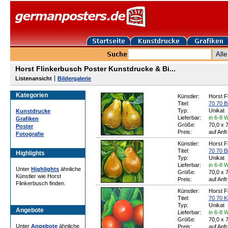
Horst Flinkerbusch Poster Kunstdrucke & Bi...
Listenansicht
Bildergalerie
Kategorien
Künstler:
Horst F
Titel:
70 70 Bi
Typ:
Unikat
Kunstdrucke
Lieferbar:
in 6-8 
Grafiken
Größe:
70,0 x 
Poster
Preis:
auf Anf
Fotografie
Künstler:
Horst F
Titel:
70 70 Bi
Highlights
Typ:
Unikat
Lieferbar:
in 6-8 
Unter
Highlights
ähnliche
Größe:
70,0 x 
Künstler wie Horst
Preis:
auf Anf
Flinkerbusch finden.
Künstler:
Horst F
Titel:
70 70 K
Typ:
Unikat
Angebote
Lieferbar:
in 6-8 
Größe:
70,0 x 
Unter
Angebote
ähnliche
Preis:
auf Anf