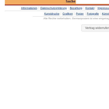
Informationen
Datenschutzerklärung
Bezahlung
Kontakt
Impress
Kunstdrucke
Grafiken
Poster
Fotografie
Künst
Alle Rechte vorbehalten. Germanposters ist eine eingetr
Vertrag widerrufe