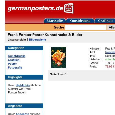
Frank Forster Poster Kunstdrucke & Bilder
Listenansicht
Bildergalerie
Kategorien
Künstler:
Frank F
Titel:
Rosenbl
Typ:
Kunstd
Kunstdrucke
Lieferbar:
sofort l
Grafiken
Größe:
100,0 x
Poster
Preis:
79,95
€
Fotografie
Seite 1
von 1
Highlights
Unter
Highlights
ähnliche
Künstler wie Frank
Forster finden.
Angebote
Unter
Angebote
ähnliche