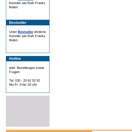
Künstler wie Ruth Franks
finden.
Bestseller
Unter
Bestseller
ähnliche
Künstler wie Ruth Franks
finden.
Hotline
telef. Bestellungen sowie
Fragen:
Tel: 030 - 20 62 52 92
Mo-Fr: 9 bis 18 Uhr