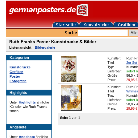
Ruth Franks Poster Kunstdrucke & Bilder
Listenansicht
Bildergalerie
Kategorien
Künstler:
Ruth F
Titel:
2er Set 
Typ:
Kunstd
Kunstdrucke
Lieferbar:
sofort l
Grafiken
Größe:
56,0 x 
Poster
Preis:
29,95
€
Fotografie
Künstler:
Ruth F
Titel:
Whimsi
Highlights
Typ:
Kunstd
Lieferbar:
sofort l
Unter
Highlights
ähnliche
Größe:
50,0 x 
Künstler wie Ruth Franks
Preis:
29,95
€
finden.
Seite 1
von 1
Angebote
Unter
Angebote
ähnliche