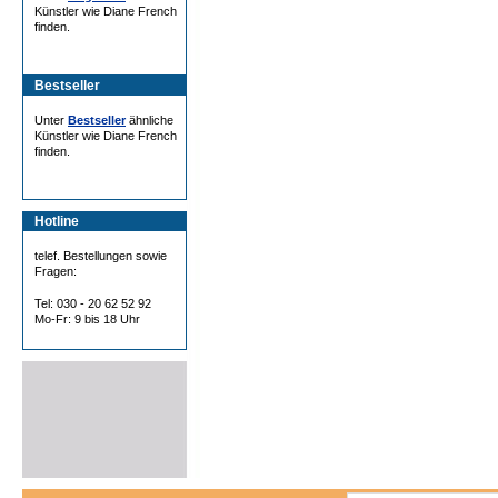
Künstler wie Diane French
finden.
Bestseller
Unter
Bestseller
ähnliche
Künstler wie Diane French
finden.
Hotline
telef. Bestellungen sowie
Fragen:
Tel: 030 - 20 62 52 92
Mo-Fr: 9 bis 18 Uhr