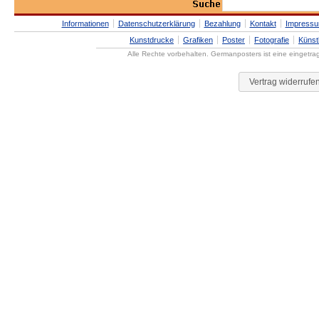
Informationen
Datenschutzerklärung
Bezahlung
Kontakt
Impress
Kunstdrucke
Grafiken
Poster
Fotografie
Künst
Alle Rechte vorbehalten. Germanposters ist eine eingetr
Vertrag widerrufe