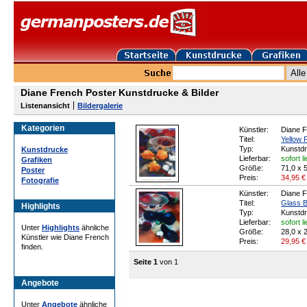
Diane French Poster Kunstdrucke & Bilder
Listenansicht
Bildergalerie
Kategorien
Künstler:
Diane 
Titel:
Yellow 
Typ:
Kunstd
Kunstdrucke
Lieferbar:
sofort l
Grafiken
Größe:
71,0 x 
Poster
Preis:
34,95
€
Fotografie
Künstler:
Diane 
Titel:
Glass B
Highlights
Typ:
Kunstd
Lieferbar:
sofort l
Unter
Highlights
ähnliche
Größe:
28,0 x 
Künstler wie Diane French
Preis:
29,95
€
finden.
Seite 1
von 1
Angebote
Unter
Angebote
ähnliche