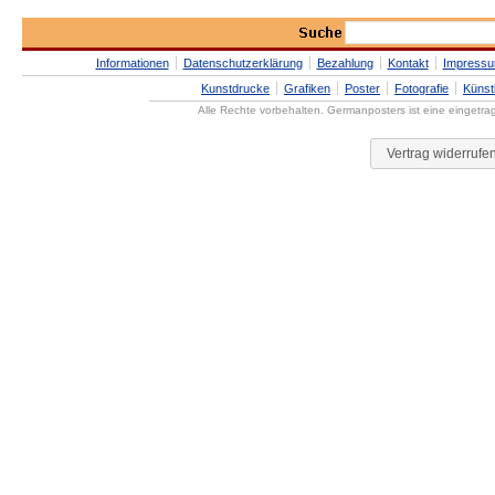
Informationen
Datenschutzerklärung
Bezahlung
Kontakt
Impress
Kunstdrucke
Grafiken
Poster
Fotografie
Künst
Alle Rechte vorbehalten. Germanposters ist eine eingetr
Vertrag widerrufe