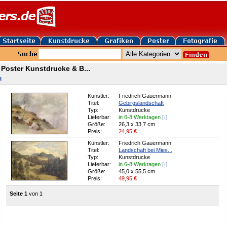
Poster Kunstdrucke & B...
e
Künstler:
Friedrich Gauermann
Titel:
Gebirgslandschaft
Typ:
Kunstdrucke
[i]
Lieferbar:
in 6-8 Werktagen
Größe:
26,3 x 33,7 cm
Preis:
24,95
€
Künstler:
Friedrich Gauermann
Titel:
Landschaft bei Mies...
Typ:
Kunstdrucke
[i]
Lieferbar:
in 6-8 Werktagen
Größe:
45,0 x 55,5 cm
Preis:
49,95
€
Seite 1
von 1