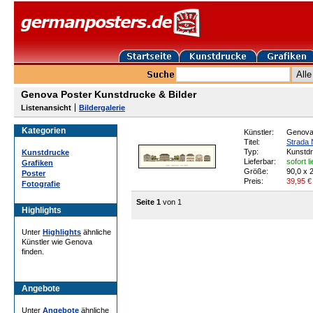
Genova Poster Kunstdrucke & Bilder
Listenansicht
Bildergalerie
Kategorien
Künstler:
Genov
Titel:
Strada 
Typ:
Kunstd
Kunstdrucke
Lieferbar:
sofort l
Grafiken
Größe:
90,0 x 
Poster
Preis:
39,95
€
Fotografie
Seite 1
von 1
Highlights
Unter
Highlights
ähnliche
Künstler wie Genova
finden.
Angebote
Unter
Angebote
ähnliche