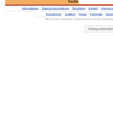
Informationen
Datenschutzerklärung
Bezahlung
Kontakt
Impress
Kunstdrucke
Grafiken
Poster
Fotografie
Künst
Alle Rechte vorbehalten. Germanposters ist eine eingetr
Vertrag widerrufe