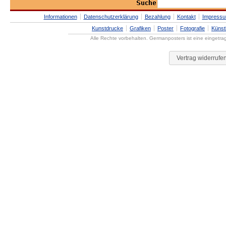
Informationen
Datenschutzerklärung
Bezahlung
Kontakt
Impress
Kunstdrucke
Grafiken
Poster
Fotografie
Künst
Alle Rechte vorbehalten. Germanposters ist eine eingetr
Vertrag widerrufe