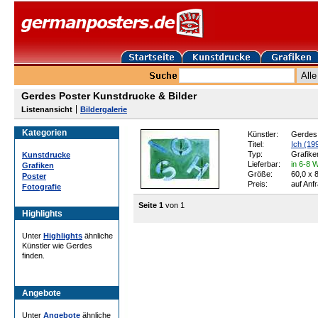
Gerdes Poster Kunstdrucke & Bilder
Listenansicht
Bildergalerie
Kategorien
Künstler:
Gerdes
Titel:
Ich (19
Typ:
Grafike
Kunstdrucke
Lieferbar:
in 6-8 
Grafiken
Größe:
60,0 x 
Poster
Preis:
auf Anf
Fotografie
Seite 1
von 1
Highlights
Unter
Highlights
ähnliche
Künstler wie Gerdes
finden.
Angebote
Unter
Angebote
ähnliche