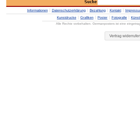
Informationen
Datenschutzerklärung
Bezahlung
Kontakt
Impress
Kunstdrucke
Grafiken
Poster
Fotografie
Künst
Alle Rechte vorbehalten. Germanposters ist eine eingetr
Vertrag widerrufe