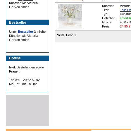
Künstler wie Victoria
Künstler:
Victori
Gerken finden.
Titel:
Toile O
Typ:
Kunstd
Lieferbar:
sofort l
Bestseller
Größe:
40,0 x 
Preis:
24,95
€
Unter
Bestseller
ähnliche
Seite 1
von 1
Künstler wie Victoria
Gerken finden.
Hotline
telef. Bestellungen sowie
Fragen:
Tel: 030 - 20 62 52 92
Mo-Fr: 9 bis 18 Uhr