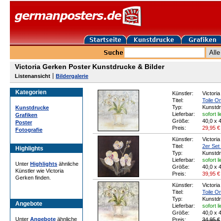
Victoria Gerken Poster Kunstdrucke & Bilder
Listenansicht
Bildergalerie
Kategorien
Künstler:
Victori
Titel:
Toile Or
Typ:
Kunstd
Kunstdrucke
Lieferbar:
sofort l
Grafiken
Größe:
40,0 x 
Poster
Preis:
29,95
€
Fotografie
Künstler:
Victori
Titel:
2er Set 
Highlights
Typ:
Kunstd
Lieferbar:
sofort l
Unter
Highlights
ähnliche
Größe:
40,0 x 
Künstler wie Victoria
Preis:
39,95
€
Gerken finden.
Künstler:
Victori
Titel:
Toile Or
Typ:
Kunstd
Angebote
Lieferbar:
sofort l
Größe:
40,0 x 
Unter
Angebote
ähnliche
Preis:
34,95 €