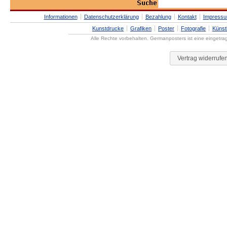
Informationen
Datenschutzerklärung
Bezahlung
Kontakt
Impress
Kunstdrucke
Grafiken
Poster
Fotografie
Künst
Alle Rechte vorbehalten. Germanposters ist eine eingetr
Vertrag widerrufe