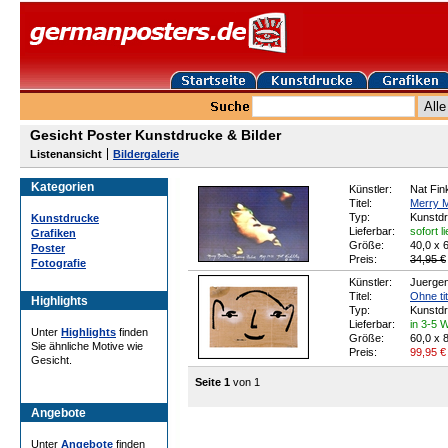
Gesicht Poster Kunstdrucke & Bilder
Listenansicht
Bildergalerie
Kategorien
Künstler:
Nat Fin
Titel:
Merry 
Typ:
Kunstd
Kunstdrucke
Lieferbar:
sofort l
Grafiken
Größe:
40,0 x 
Poster
Preis:
34,95 €
Fotografie
Künstler:
Juerge
Titel:
Ohne tit
Highlights
Typ:
Kunstd
Lieferbar:
in 3-5 
Unter
Highlights
finden
Größe:
60,0 x 
Sie ähnliche Motive wie
Preis:
99,95
€
Gesicht.
Seite 1
von 1
Angebote
Unter
Angebote
finden