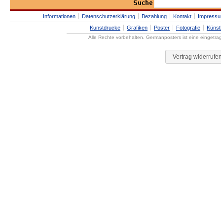
Informationen
Datenschutzerklärung
Bezahlung
Kontakt
Impress
Kunstdrucke
Grafiken
Poster
Fotografie
Künst
Alle Rechte vorbehalten. Germanposters ist eine eingetr
Vertrag widerrufe