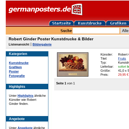
Robert Ginder Poster Kunstdrucke & Bilder
Listenansicht
Bildergalerie
Kategorien
Künstler:
Robert 
Titel:
Fruits
Typ:
Kunstd
Kunstdrucke
Lieferbar:
sofort l
Grafiken
Größe:
41,0 x 
Poster
Preis:
29,95
€
Fotografie
Seite 1
von 1
Highlights
Unter
Highlights
ähnliche
Künstler wie Robert
Ginder finden.
Angebote
Unter
Angebote
ähnliche