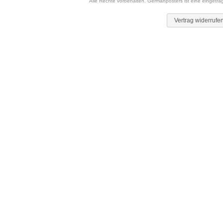
Alle Rechte vorbehalten. Germanposters ist eine eingetr
Vertrag widerrufe