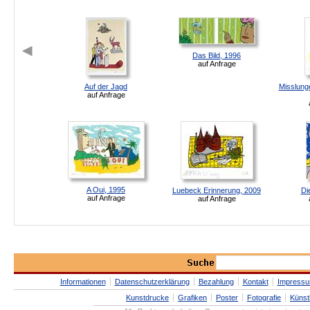
Das Bild, 1996
auf Anfrage
Auf der Jagd
Misslung
auf Anfrage
A Oui, 1995
Luebeck Erinnerung, 2009
Di
auf Anfrage
auf Anfrage
Informationen
Datenschutzerklärung
Bezahlung
Kontakt
Impress
Kunstdrucke
Grafiken
Poster
Fotografie
Künst