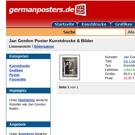
Jan Gordon Poster Kunstdrucke & Bilder
Listenansicht
Bildergalerie
Kategorien
Künstler:
Jan Go
Titel:
Iris Col
Typ:
Kunstd
Kunstdrucke
Lieferbar:
sofort l
Grafiken
Größe:
50,0 x 
Poster
Preis:
29,95
€
Fotografie
Seite 1
von 1
Highlights
Unter
Highlights
ähnliche
Künstler wie Jan Gordon
finden.
Angebote
Unter
Angebote
ähnliche