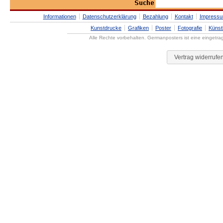
Informationen
Datenschutzerklärung
Bezahlung
Kontakt
Impress
Kunstdrucke
Grafiken
Poster
Fotografie
Künst
Alle Rechte vorbehalten. Germanposters ist eine eingetr
Vertrag widerrufe