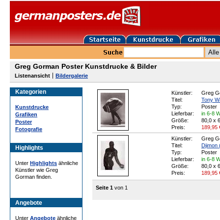
Greg Gorman Poster Kunstdrucke & Bilder
Listenansicht
Bildergalerie
Kategorien
Künstler:
Greg G
Titel:
Tony Wa
Typ:
Poster
Kunstdrucke
Lieferbar:
in 6-8 
Grafiken
Größe:
80,0 x 
Poster
Preis:
189,95
Fotografie
Künstler:
Greg G
Titel:
Djimon 
Highlights
Typ:
Poster
Lieferbar:
in 6-8 
Unter
Highlights
ähnliche
Größe:
80,0 x 
Künstler wie Greg
Preis:
189,95
Gorman finden.
Seite 1
von 1
Angebote
Unter
Angebote
ähnliche