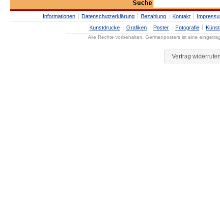
Informationen
Datenschutzerklärung
Bezahlung
Kontakt
Impress
Kunstdrucke
Grafiken
Poster
Fotografie
Künst
Alle Rechte vorbehalten. Germanposters ist eine eingetr
Vertrag widerrufe