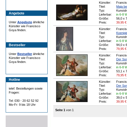
Künstler:
Franci
Titel:
Maja be
Typ:
Kunstd
Angebote
Lieferbar:
in 6-8 
Größe:
56,0 x 
Unter
Angebote
ähnliche
Preis:
39,95
€
Künstler wie Francisco
Künstler:
Franci
Goya finden.
Titel:
Koenigin
Typ:
Kunstd
Lieferbar:
in 6-8 
Bestseller
Größe:
94,0 x 
Preis:
79,95
€
Unter
Bestseller
ähnliche
Künstler:
Franci
Künstler wie Francisco
Titel:
Der So
Goya finden.
Typ:
Kunstd
Lieferbar:
in 6-8 
Größe:
53,1 x 
Preis:
79,95
€
Hotline
Künstler:
Franci
Titel:
Der So
telef. Bestellungen sowie
Typ:
Kunstd
Fragen:
Lieferbar:
in 6-8 
Größe:
39,0 x 
Tel: 030 - 20 62 52 92
Preis:
39,95
€
Mo-Fr: 9 bis 18 Uhr
Seite 1
von 1