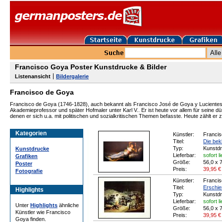
Francisco Goya Poster Kunstdrucke & Bilder
Listenansicht
Bildergalerie
Francisco de Goya
Francisco de Goya (1746-1828), auch bekannt als Francisco José de Goya y Lucientes,
Akademieprofessor und später Hofmaler unter Karl V.. Er ist heute vor allem für seine d
denen er sich u.a. mit politischen und sozialkritischen Themen befasste. Heute zählt e
Kategorien
Künstler:
Franci
Titel:
Die bek
Typ:
Kunstd
Kunstdrucke
Lieferbar:
sofort l
Grafiken
Größe:
56,0 x 
Poster
Preis:
39,95
€
Fotografie
Künstler:
Franci
Titel:
Erschie
Highlights
Typ:
Kunstd
Lieferbar:
sofort l
Unter
Highlights
ähnliche
Größe:
56,0 x 
Künstler wie Francisco
Preis:
39,95
€
Goya finden.