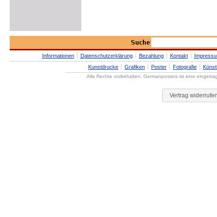
Informationen
Datenschutzerklärung
Bezahlung
Kontakt
Impress
Kunstdrucke
Grafiken
Poster
Fotografie
Künst
Alle Rechte vorbehalten. Germanposters ist eine eingetr
Vertrag widerrufe