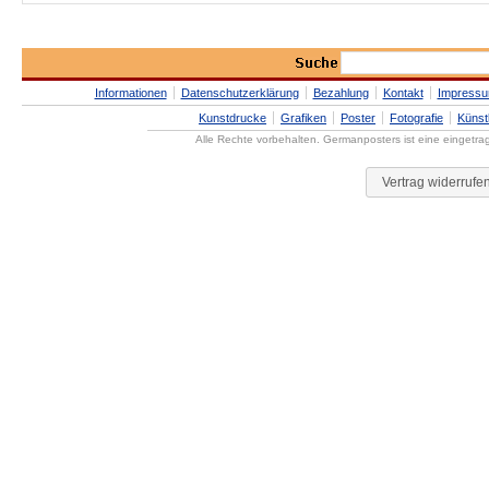
Informationen
Datenschutzerklärung
Bezahlung
Kontakt
Impress
Kunstdrucke
Grafiken
Poster
Fotografie
Künst
Alle Rechte vorbehalten. Germanposters ist eine eingetr
Vertrag widerrufe