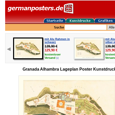
mit Alu Rahmen in
mit Al
schwarz
silber 
139,90 €
139,90
129,90
€
129,9
kostenloser
kosten
[i]
Versand
Versa
Granada Alhambra Lageplan Poster Kunstdruc