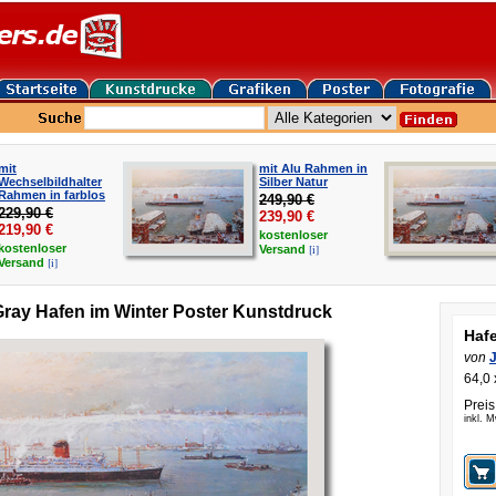
mit
mit Alu Rahmen in
Wechselbildhalter
Silber Natur
Rahmen in farblos
249,90 €
229,90 €
239,90
€
219,90
€
kostenloser
kostenloser
[i]
Versand
[i]
Versand
Gray Hafen im Winter Poster Kunstdruck
Hafe
von
64,0 
Preis
inkl. 