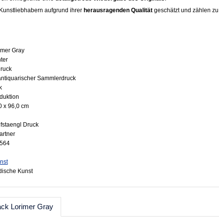
Kunstliebhabern aufgrund ihrer
herausragenden Qualität
geschätzt und zählen zu
imer Gray
nter
druck
 antiquarischer Sammlerdruck
k
oduktion
0 x 96,0 cm
fstaengl Druck
artner
3564
nst
adische Kunst
ack Lorimer Gray