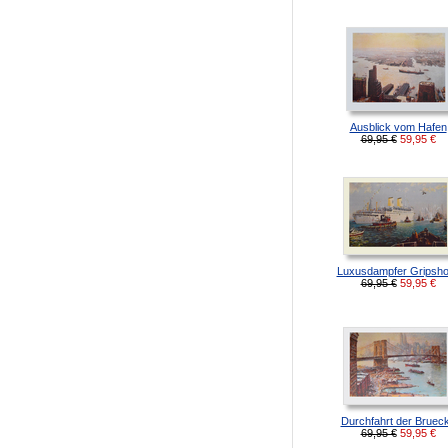
Ausblick vom Hafen
69,95 €
59,95
€
Luxusdampfer Gripsh
69,95 €
59,95
€
Durchfahrt der Bruec
69,95 €
59,95
€