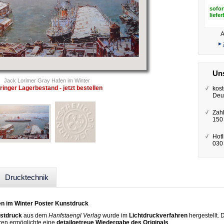
sofor
liefe
A
▸
Uns
Jack Lorimer Gray Hafen im Winter
ringer Lagerbestand - jetzt bestellen
kost
Deu
Zah
150
Hotl
030 
Drucktechnik
n im Winter Poster Kunstdruck
stdruck
aus dem
Hanfstaengl Verlag
wurde im
Lichtdruckverfahren
hergestellt.
ren ermöglichte eine
detailgetreue Wiedergabe des Originals
.