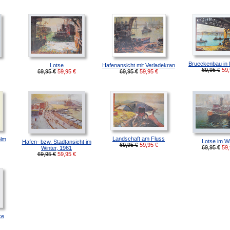
Brueckenbau in
Lotse
Hafenansicht mit Verladekran
69,95 €
59,
69,95 €
59,95
€
69,95 €
59,95
€
Landschaft am Fluss
olm
Lotse im Wi
Hafen- bzw. Stadtansicht im
69,95 €
59,95
€
69,95 €
59,
Winter, 1961
69,95 €
59,95
€
ke