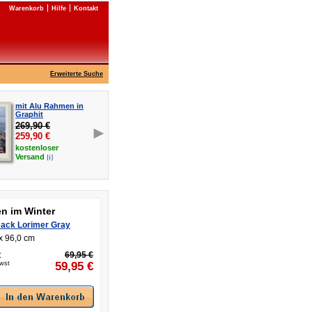
Warenkorb
Hilfe
Kontakt
Erweiterte Suche
mit Alu Rahmen in
Graphit
269,90 €
259,90
€
kostenloser
[i]
Versand
n im Winter
Jack Lorimer Gray
x 96,0 cm
:
69,95 €
Mwst
59,95
€