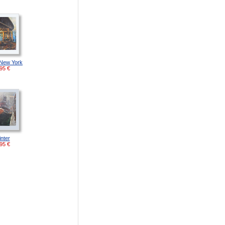
 New York
95
€
nter
95
€