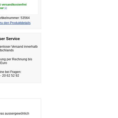
t versandkostenfrei
[i]
rbar
rtikelnummer: 53564
zu den Produktdetails
er Service
enloser Versand innerhalb
tschlands
lung per Rechnung bis
 Euro
ine bei Fragen:
- 20 62 52 92
 Das aussergewöhlich