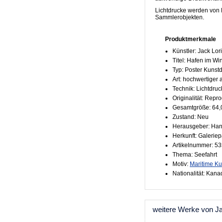
Lichtdrucke werden von 
Sammlerobjekten.
Produktmerkmale
Künstler: Jack Lor
Titel: Hafen im Wi
Typ: Poster Kunst
Art: hochwertiger
Technik: Lichtdruc
Originalität: Repr
Gesamtgröße: 64,
Zustand: Neu
Herausgeber: Han
Herkunft: Galeriep
Artikelnummer: 5
Thema: Seefahrt
Motiv:
Maritime Ku
Nationalität: Kan
weitere Werke von J