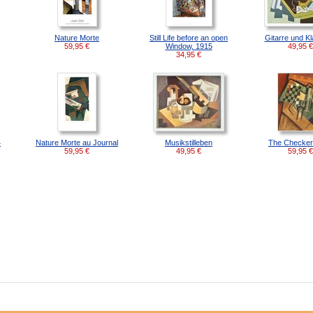
Nature Morte
Still Life before an open
Gitarre und Kl
59,95
€
Window, 1915
49,95
€
34,95
€
4
Nature Morte au Journal
Musikstilleben
The Checker
59,95
€
49,95
€
59,95
€