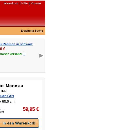
Warenkorb
Hilfe
Kontakt
Erweiterte Suche
lu Rahmen in schwarz
90
€
[i]
nloser
Versand
ure Morte au
rnal
Juan Gris
x 60,0 cm
:
59,95
€
Mwst