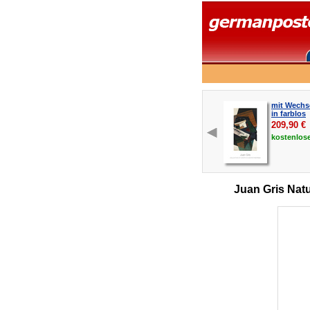
mit Wechs
in farblos
209,90
€
kostenlos
Juan Gris Nat