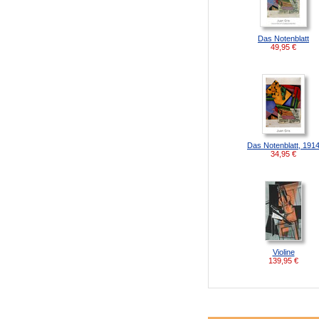
Das Notenblatt
49,95
€
Das Notenblatt, 191
34,95
€
Violine
139,95
€