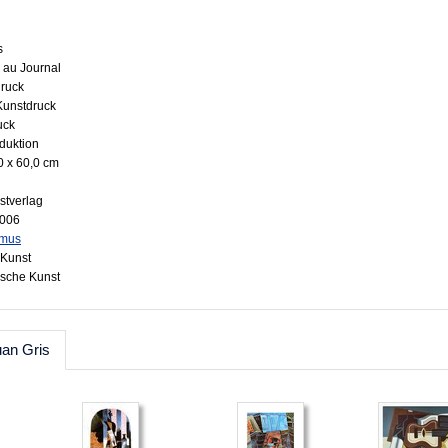
s
e au Journal
druck
 Kunstdruck
uck
oduktion
0 x 60,0 cm
stverlag
1006
smus
Kunst
ische Kunst
uan Gris