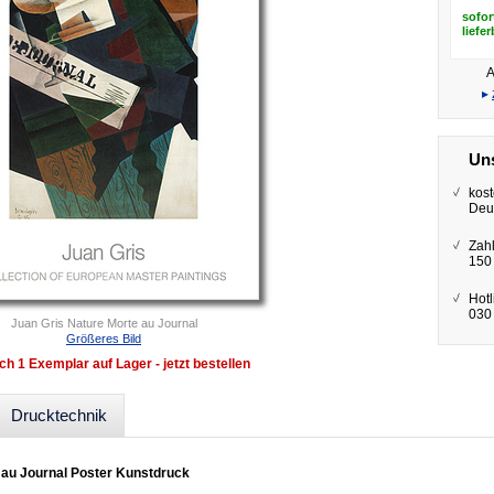
sofor
liefe
A
▸
Uns
kost
Deu
Zah
150
Hotl
030 
Juan Gris Nature Morte au Journal
Größeres Bild
ch 1 Exemplar auf Lager - jetzt bestellen
Drucktechnik
 au Journal Poster Kunstdruck