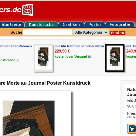
elbildhalter Rahmen
mit Alu Rahmen in Silber Natur
mit A
229,90
€
249,
[i]
kostenloser
Versand
koste
[i]
er
Versand
ure Morte au Journal Poster Kunstdruck
Nat
Jou
von
90,0 
Preis
inkl. 