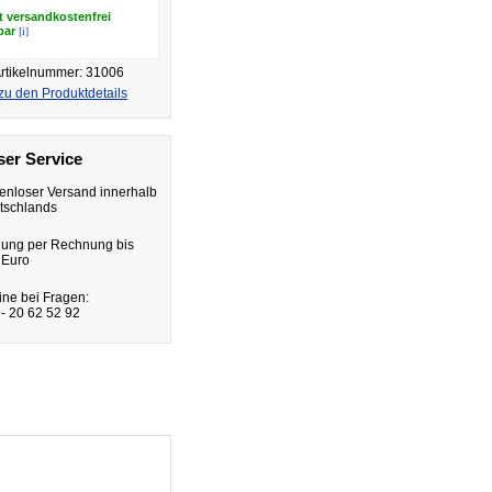
t versandkostenfrei
[i]
rbar
rtikelnummer: 31006
zu den Produktdetails
er Service
enloser Versand innerhalb
tschlands
lung per Rechnung bis
 Euro
ine bei Fragen:
- 20 62 52 92