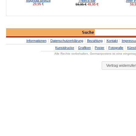
Magnolia Breeze
Tribeca Bar
After t
29,95
€
59,95 €
49,95
€
59,
Informationen
Datenschutzerklärung
Bezahlung
Kontakt
Impress
Kunstdrucke
Grafiken
Poster
Fotografie
Künst
Alle Rechte vorbehalten. Germanposters ist eine eingetr
Vertrag widerrufe