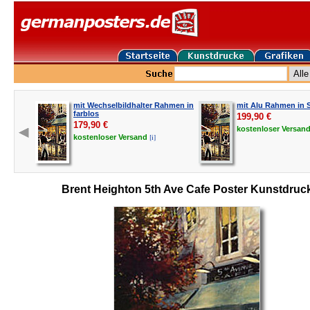
mit Wechselbildhalter Rahmen in
mit Alu Rahmen in S
farblos
199,90
€
179,90
€
kostenloser
Versan
[i]
kostenloser
Versand
Brent Heighton 5th Ave Cafe Poster Kunstdruc