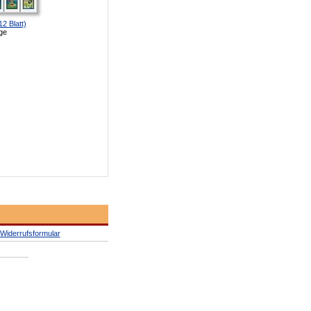
2 Blatt)
ge
Widerrufsformular