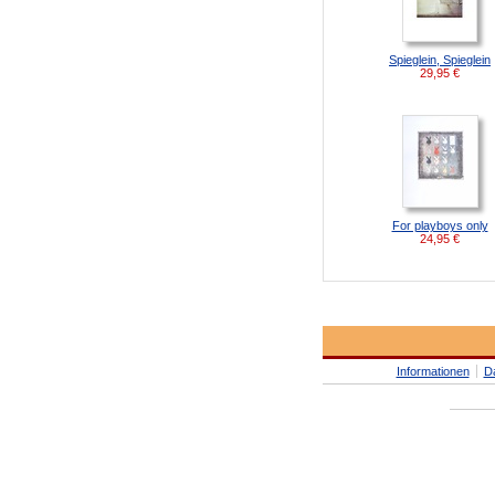
Spieglein, Spieglein
29,95
€
For playboys only
24,95
€
Informationen
D