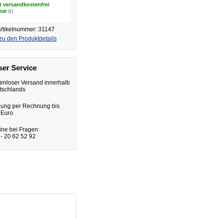
t versandkostenfrei
[i]
rbar
rtikelnummer: 31147
zu den Produktdetails
er Service
enloser Versand innerhalb
tschlands
lung per Rechnung bis
 Euro
ine bei Fragen:
- 20 62 52 92