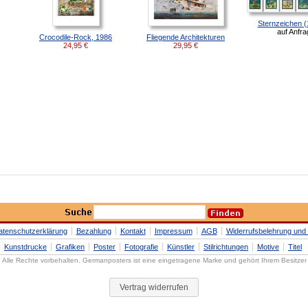
Sternzeichen (1
auf Anfra
Crocodile-Rock, 1986
Fliegende Architekturen
24,95
€
29,95
€
atenschutzerklärung
Bezahlung
Kontakt
Impressum
AGB
Widerrufsbelehrung und 
Kunstdrucke
Grafiken
Poster
Fotografie
Künstler
Stilrichtungen
Motive
Titel
Alle Rechte vorbehalten. Germanposters ist eine eingetragene Marke und gehört Ihrem Besitzer
Vertrag widerrufen