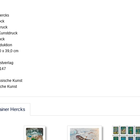
Hercks
ock
druck
 Kunstdruck
uck
oduktion
0 x 39,0 cm
stverlag
1147
ssische Kunst
sche Kunst
ainer Hercks