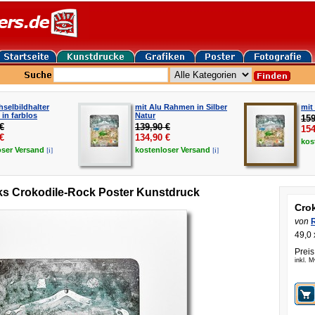
selbildhalter
mit Alu Rahmen in Silber
mit
in farblos
Natur
159
€
139,90 €
154
€
134,90
€
kos
[i]
[i]
oser
Versand
kostenloser
Versand
ks Crokodile-Rock Poster Kunstdruck
Cro
von
49,0 
Preis
inkl. 