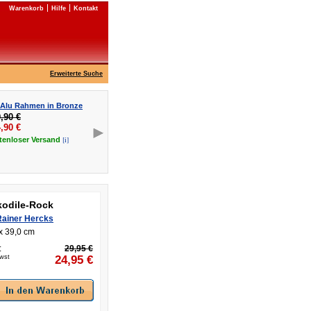
Warenkorb
Hilfe
Kontakt
Erweiterte Suche
 Alu Rahmen in Bronze
,90 €
,90
€
[i]
tenloser
Versand
kodile-Rock
Rainer Hercks
x 39,0 cm
:
29,95 €
Mwst
24,95
€