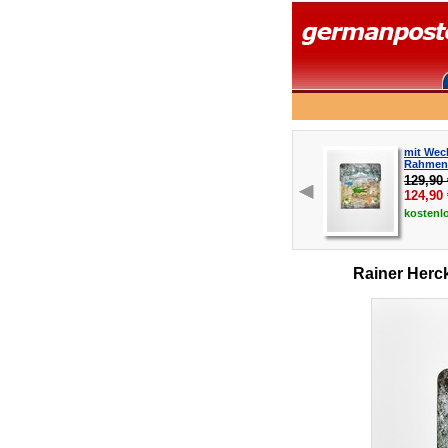
mit Wech
Rahmen 
129,90 
124,90
kostenl
Rainer Herc