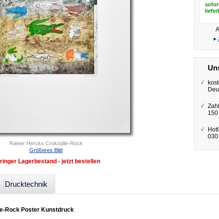
sofor
liefe
A
▸
Uns
kost
Deu
Zah
150
Hotl
030 
Rainer Hercks Crokodile-Rock
Größeres Bild
ringer Lagerbestand - jetzt bestellen
Drucktechnik
le-Rock Poster Kunstdruck