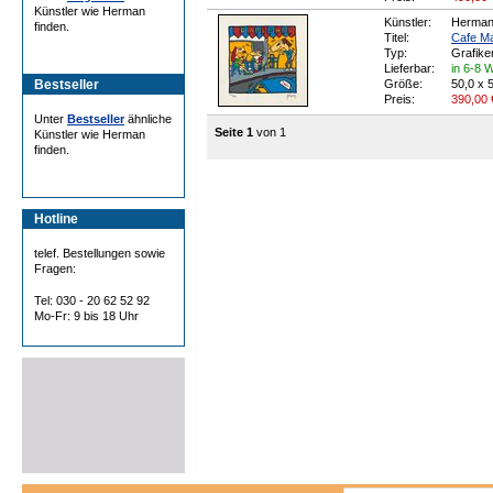
Künstler wie Herman
Künstler:
Herma
finden.
Titel:
Cafe Ma
Typ:
Grafike
Lieferbar:
in 6-8 
Bestseller
Größe:
50,0 x 
Preis:
390,00
Unter
Bestseller
ähnliche
Seite 1
von 1
Künstler wie Herman
finden.
Hotline
telef. Bestellungen sowie
Fragen:
Tel: 030 - 20 62 52 92
Mo-Fr: 9 bis 18 Uhr