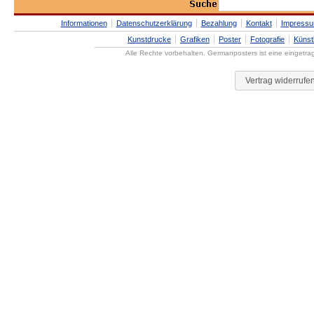
Informationen
Datenschutzerklärung
Bezahlung
Kontakt
Impress
Kunstdrucke
Grafiken
Poster
Fotografie
Künst
Alle Rechte vorbehalten. Germanposters ist eine eingetr
Vertrag widerrufe