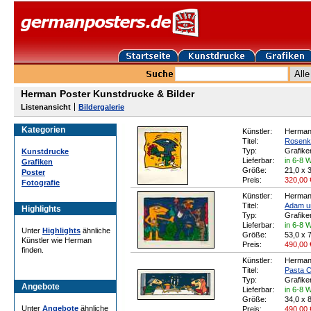
Herman Poster Kunstdrucke & Bilder
Listenansicht
Bildergalerie
Kategorien
Künstler:
Herma
Titel:
Rosenka
Typ:
Grafike
Kunstdrucke
Lieferbar:
in 6-8 
Grafiken
Größe:
21,0 x 
Poster
Preis:
320,00
Fotografie
Künstler:
Herma
Titel:
Adam u
Highlights
Typ:
Grafike
Lieferbar:
in 6-8 
Unter
Highlights
ähnliche
Größe:
53,0 x 
Künstler wie Herman
Preis:
490,00
finden.
Künstler:
Herma
Titel:
Pasta C
Typ:
Grafike
Angebote
Lieferbar:
in 6-8 
Größe:
34,0 x 
Unter
Angebote
ähnliche
Preis:
490,00