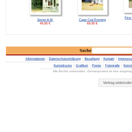
Firs
Seven A.M.
Cape Cod Evening
49,95
€
69,95
€
Informationen
Datenschutzerklärung
Bezahlung
Kontakt
Impress
Kunstdrucke
Grafiken
Poster
Fotografie
Künst
Alle Rechte vorbehalten. Germanposters ist eine eingetr
Vertrag widerrufe