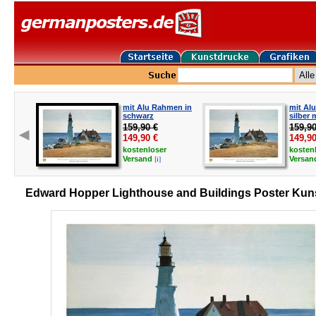
mit Alu Rahmen in
mit Al
schwarz
silber 
159,90 €
159,90
149,90
€
149,9
kostenloser
kosten
[i]
Versand
Versa
Edward Hopper Lighthouse and Buildings Poster Kun