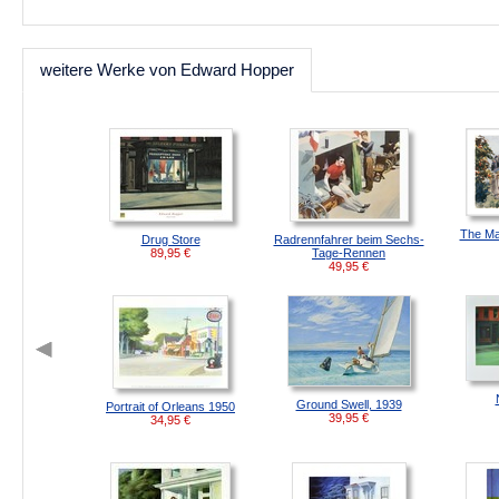
weitere Werke von Edward Hopper
The Ma
Drug Store
Radrennfahrer beim Sechs-
89,95
€
Tage-Rennen
49,95
€
Ground Swell, 1939
Portrait of Orleans 1950
39,95
€
34,95
€