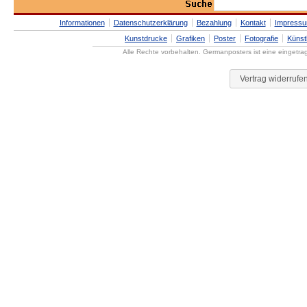
Informationen
Datenschutzerklärung
Bezahlung
Kontakt
Impress
Kunstdrucke
Grafiken
Poster
Fotografie
Künst
Alle Rechte vorbehalten. Germanposters ist eine eingetr
Vertrag widerrufe