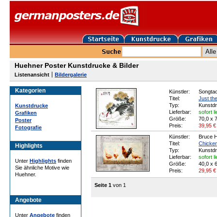
Huehner Poster Kunstdrucke & Bilder
Listenansicht
Bildergalerie
Kategorien
Künstler:
Songta
Titel:
Just th
Typ:
Kunstd
Kunstdrucke
Lieferbar:
sofort l
Grafiken
Größe:
70,0 x 
Poster
Preis:
39,95
€
Fotografie
Künstler:
Bruce H
Titel:
Chicken
Highlights
Typ:
Kunstd
Lieferbar:
sofort l
Unter
Highlights
finden
Größe:
40,0 x 
Sie ähnliche Motive wie
Preis:
29,95
€
Huehner.
Seite 1
von 1
Angebote
Unter
Angebote
finden