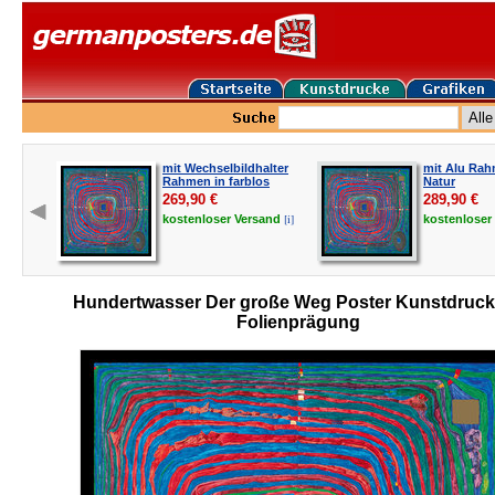
mit Wechselbildhalter
mit Alu Rah
Rahmen in farblos
Natur
269,90
€
289,90
€
[i]
kostenloser
Versand
kostenloser
Hundertwasser Der große Weg Poster Kunstdruck
Folienprägung