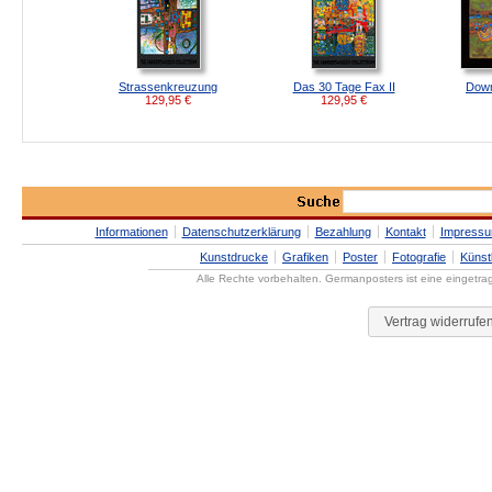
Strassenkreuzung
Das 30 Tage Fax II
Down
129,95
€
129,95
€
Informationen
Datenschutzerklärung
Bezahlung
Kontakt
Impress
Kunstdrucke
Grafiken
Poster
Fotografie
Künst
Alle Rechte vorbehalten. Germanposters ist eine eingetr
Vertrag widerrufe