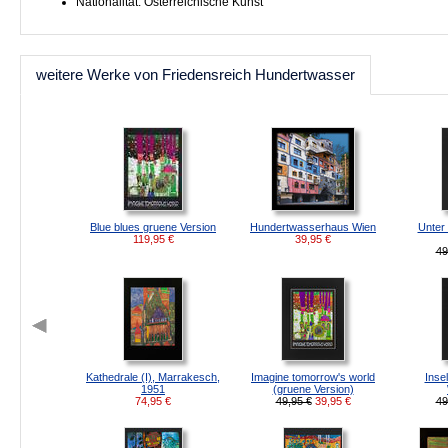
Nationalität: Österreichische Kunst
weitere Werke von Friedensreich Hundertwasser
Blue blues gruene Version
Hundertwasserhaus Wien
Unter
119,95
€
39,95
€
49
Kathedrale (I), Marrakesch,
Imagine tomorrow's world
Inse
1951
(gruene Version)
74,95
€
49,95 €
39,95
€
49