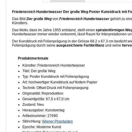
Friedensreich Hundertwasser Der große Weg Poster Kunstdruck mit Fo
Das Bild
Der große Weg
von
Friedensreich Hundertwasser
gehört zu ein
Künstlers.
Das Motiv, dass im Jahre 1955 entstand, stellt einen
spiralenförmigen We
Hundertwasser immer wieder vorkommt, lässt Raum für Interpretationen un
Der Kunstdruck mit Folienprägung in der Grösse 68.2 x 67.3 cm besticht w
Folienprägung durch seine
ausgezeichnete Farbbrillianz
und seine
hervo
Produktmerkmale
Künstler: Friedensreich Hundertwasser
Titel: Der große Weg
Typ: Poster Kunstdruck mit Folienprägung
Art: hochwertiger Kunstdruck auf festem Papier
Technik: Offset-Druck mit Folienpraegung
Originalität: Reproduktion
Gesamtgröße: 67,0 x 67,0 cm
Zustand: Neu
Herausgeber: Kunstverlag
Artikelnummer: 27690
Stilrichtung:
Wiener Phantasten
Epoche: Moderne Kunst