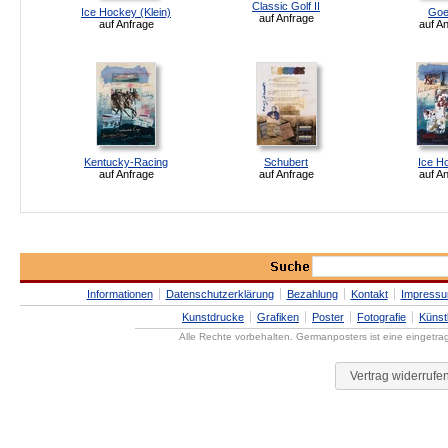
Classic Golf II
Ice Hockey (Klein)
Goe
auf Anfrage
auf Anfrage
auf A
Kentucky-Racing
Schubert
Ice H
auf Anfrage
auf Anfrage
auf A
Informationen
Datenschutzerklärung
Bezahlung
Kontakt
Impress
Kunstdrucke
Grafiken
Poster
Fotografie
Künst
Alle Rechte vorbehalten. Germanposters ist eine eingetr
Vertrag widerrufe