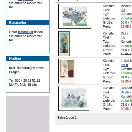
Sie ähnliche Motive wie
Künstler:
Vincen
Iris.
Titel:
Iris
Typ:
Kunstd
Lieferbar:
sofort l
Bestseller
Größe:
30,0 x 
Preis:
29,95
€
Unter
Bestseller
finden
Künstler:
Didot
Sie ähnliche Motive wie
Titel:
Iris
Iris.
Typ:
Kunstd
Lieferbar:
sofort l
Größe:
97,0 x 
Preis:
49,95 €
Hotline
Künstler:
Julian 
Titel:
Iris II
telef. Bestellungen sowie
Typ:
Kunstd
Fragen:
Lieferbar:
sofort l
Größe:
91,0 x 
Tel: 030 - 20 62 52 92
Preis:
39,95
€
Mo-Fr: 9 bis 18 Uhr
Künstler:
Henriet
Titel:
Bluebo
Typ:
Kunstd
Lieferbar:
sofort l
Größe:
71,0 x 
Preis:
39,95
€
Seite 1
von 1