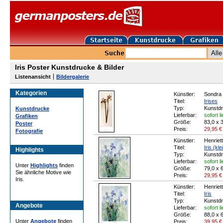
Iris Poster Kunstdrucke & Bilder
Listenansicht
Bildergalerie
Kategorien
Künstler:
Sondra
Titel:
Irises
Typ:
Kunstd
Kunstdrucke
Lieferbar:
sofort l
Grafiken
Größe:
83,0 x 
Poster
Preis:
29,95
€
Fotografie
Künstler:
Henriet
Titel:
Iris (kle
Highlights
Typ:
Kunstd
Lieferbar:
sofort l
Unter
Highlights
finden
Größe:
79,0 x 
Sie ähnliche Motive wie
Preis:
29,95
€
Iris.
Künstler:
Henriet
Titel:
Iris
Typ:
Kunstd
Angebote
Lieferbar:
sofort l
Größe:
88,0 x 
Unter
Angebote
finden
Preis:
39,95
€