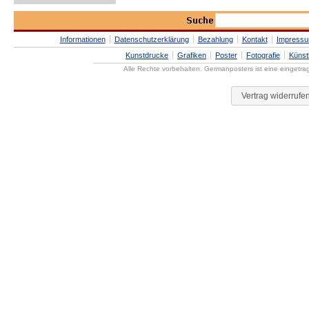
Informationen
Datenschutzerklärung
Bezahlung
Kontakt
Impress
Kunstdrucke
Grafiken
Poster
Fotografie
Künst
Alle Rechte vorbehalten. Germanposters ist eine eingetr
Vertrag widerrufe