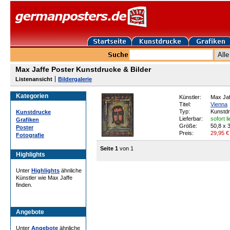
Max Jaffe Poster Kunstdrucke & Bilder
Listenansicht
Bildergalerie
Kategorien
Künstler:
Max Jaf
Titel:
Vienna
Typ:
Kunstd
Kunstdrucke
Lieferbar:
sofort l
Grafiken
Größe:
50,8 x 
Poster
Preis:
29,95
€
Fotografie
Seite 1
von 1
Highlights
Unter
Highlights
ähnliche
Künstler wie Max Jaffe
finden.
Angebote
Unter
Angebote
ähnliche