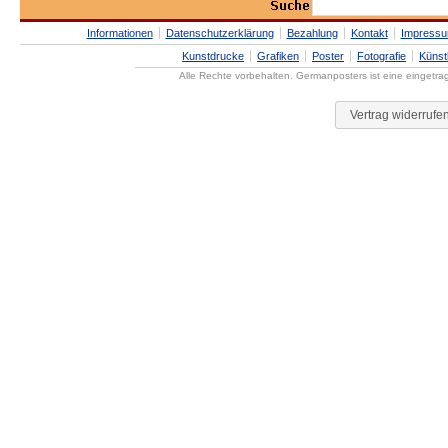
Informationen
Datenschutzerklärung
Bezahlung
Kontakt
Impress
Kunstdrucke
Grafiken
Poster
Fotografie
Künst
Alle Rechte vorbehalten. Germanposters ist eine eingetr
Vertrag widerrufe