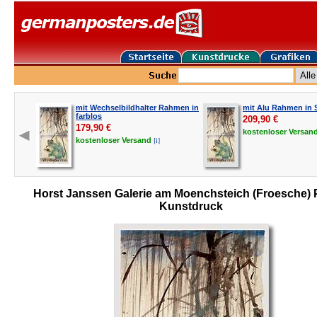
mit Wechselbildhalter Rahmen in
mit Alu Rahmen in S
farblos
209,90
€
179,90
€
kostenloser
Versan
[i]
kostenloser
Versand
Horst Janssen Galerie am Moenchsteich (Froesche) 
Kunstdruck