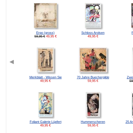
Ergo (gross)
Schloss Arolsen
F
59,95 €
49,95
€
49,95
€
Merkblatt - Wissen Sie
70 Jahre Buechergilde
Zwe
49,95
€
59,95
€
59
Foliant Galerie Lüpfert
Hummerscheren
25 Ar
49,95
€
59,95
€