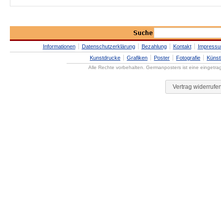
Informationen
Datenschutzerklärung
Bezahlung
Kontakt
Impress
Kunstdrucke
Grafiken
Poster
Fotografie
Künst
Alle Rechte vorbehalten. Germanposters ist eine eingetr
Vertrag widerrufe