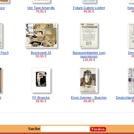
sico
Vier Tage Amaryllis
Foliant Galerie Lüpfert
Kein
79,95
€
49,95
€
4
 Fisch
Brockstedt 33
Banausenblaetter zum
Des
59,95
€
rausreissen
4
139,95
€
t
FF Bruecke
Ernst Juenger - Buecher
Deutschlan
49,95
€
49,95
€
4