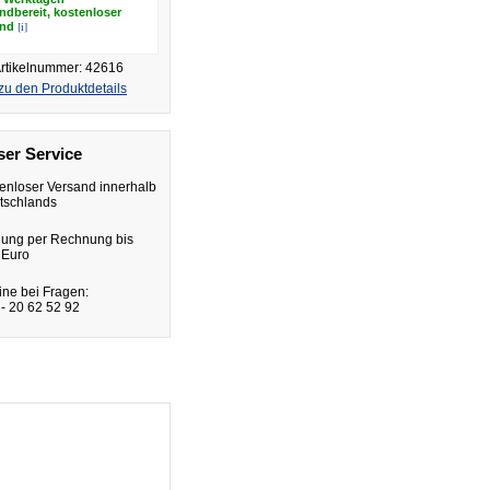
ndbereit, kostenloser
[i]
and
rtikelnummer: 42616
zu den Produktdetails
er Service
enloser Versand innerhalb
tschlands
lung per Rechnung bis
 Euro
ine bei Fragen:
- 20 62 52 92