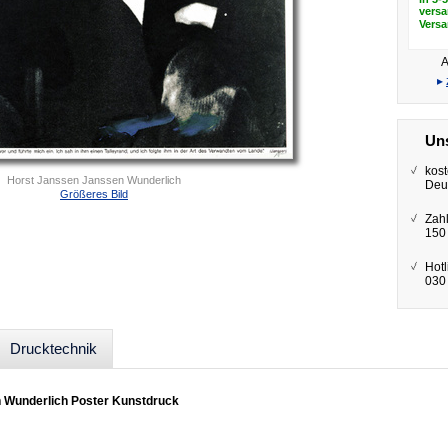
versa
Vers
A
▸
Uns
kost
Horst Janssen Janssen Wunderlich
Deu
Größeres Bild
Zah
150
Hotl
030 
Drucktechnik
 Wunderlich Poster Kunstdruck