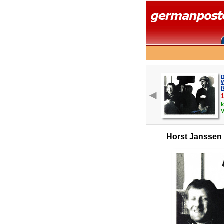
m
W
R
k
Horst Janssen