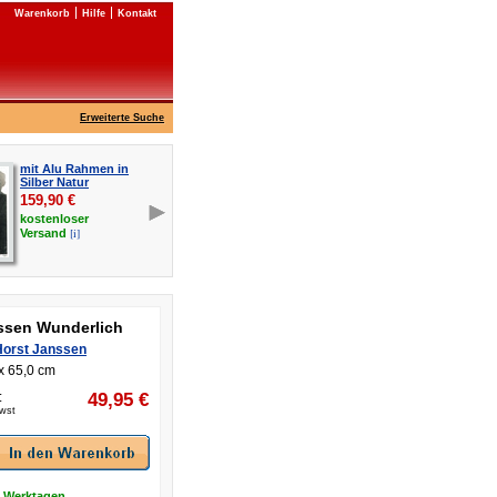
Warenkorb
Hilfe
Kontakt
Erweiterte Suche
mit Alu Rahmen in
Silber Natur
159,90
€
kostenloser
[i]
Versand
ssen Wunderlich
Horst Janssen
x 65,0 cm
:
49,95
€
Mwst
5 Werktagen