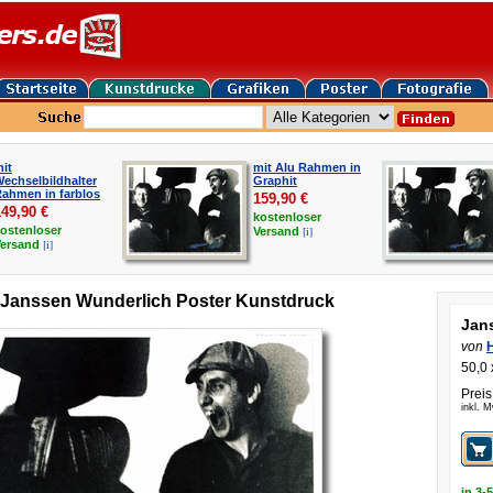
it
mit Alu Rahmen in
echselbildhalter
Graphit
ahmen in farblos
159,90
€
149,90
€
kostenloser
ostenloser
[i]
Versand
[i]
Versand
 Janssen Wunderlich Poster Kunstdruck
Jan
von
50,0 
Preis
inkl. 
in 3-