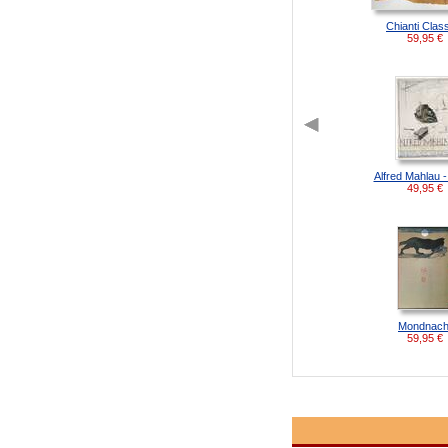
Chianti Clas
59,95
€
Alfred Mahlau -
49,95
€
Mondnach
59,95
€