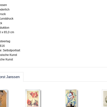
anssen
nderlich
druck
 Kunstdruck
ck
oduktion
0 x 65,0 cm
stverlag
2616
: Selbstportrait
ssische Kunst
sche Kunst
orst Janssen