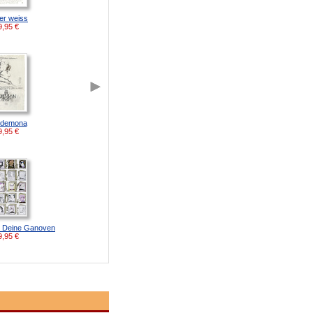
er weiss
9,95
€
demona
9,95
€
d Deine Ganoven
9,95
€