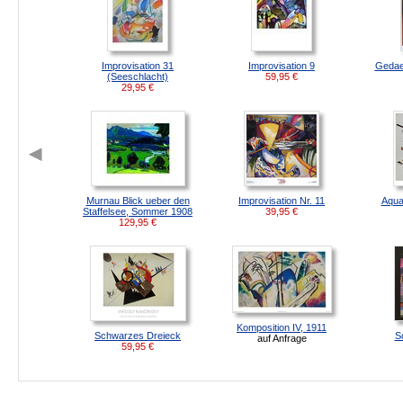
Improvisation 31
Improvisation 9
Gedae
(Seeschlacht)
59,95
€
29,95
€
Murnau Blick ueber den
Improvisation Nr. 11
Aqua
Staffelsee, Sommer 1908
39,95
€
129,95
€
Komposition IV, 1911
Schwarzes Dreieck
S
auf Anfrage
59,95
€