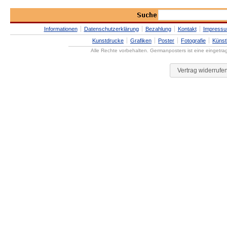
Informationen
Datenschutzerklärung
Bezahlung
Kontakt
Impress
Kunstdrucke
Grafiken
Poster
Fotografie
Künst
Alle Rechte vorbehalten. Germanposters ist eine eingetr
Vertrag widerrufe