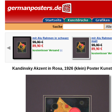
mit Alu Rahmen in schwarz
mit Alu Rahmen 
matt
99,90 €
99,90 €
89,90
€
89,90
€
[i]
kostenloser
Versand
kostenloser
Ve
Kandinsky Akzent in Rosa, 1926 (klein) Poster Kuns