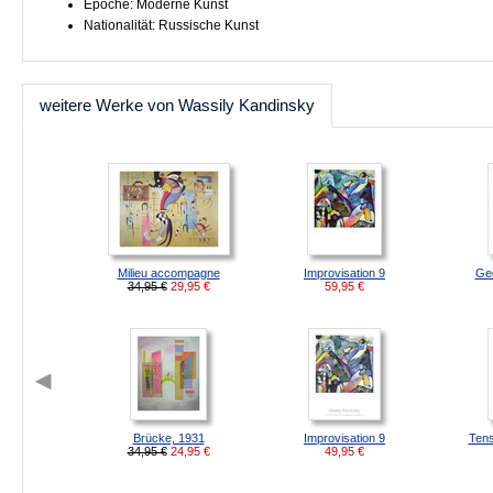
Epoche: Moderne Kunst
Nationalität: Russische Kunst
weitere Werke von Wassily Kandinsky
Milieu accompagne
Improvisation 9
Ge
34,95 €
29,95
€
59,95
€
Brücke, 1931
Improvisation 9
Tens
34,95 €
24,95
€
49,95
€