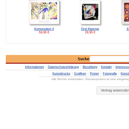
Komposition 4
Drei Klaenge
E
59,95
€
29,95
€
Informationen
Datenschutzerklärung
Bezahlung
Kontakt
Impress
Kunstdrucke
Grafiken
Poster
Fotografie
Künst
Alle Rechte vorbehalten. Germanposters ist eine eingetr
Vertrag widerrufe