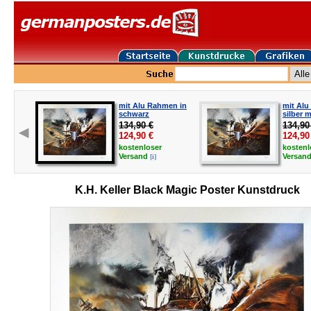
mit Alu Rahmen in
mit Alu
schwarz
silber m
134,90 €
134,90
124,90
€
124,90
kostenloser
kostenl
[i]
Versand
Versan
K.H. Keller Black Magic Poster Kunstdruck