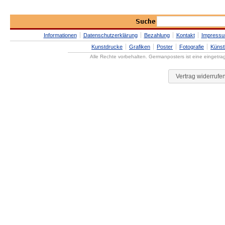
Informationen
Datenschutzerklärung
Bezahlung
Kontakt
Impress
Kunstdrucke
Grafiken
Poster
Fotografie
Künst
Alle Rechte vorbehalten. Germanposters ist eine eingetr
Vertrag widerrufe