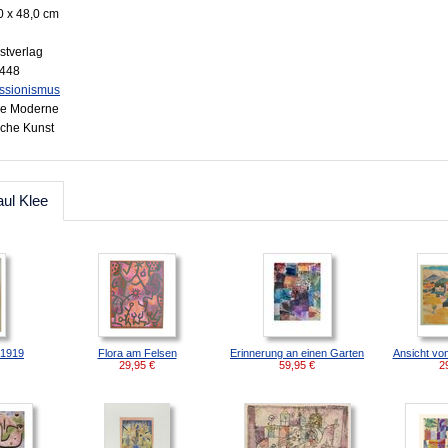
0 x 48,0 cm
stverlag
8448
ssionismus
he Moderne
sche Kunst
ul Klee
 1919
Flora am Felsen
Erinnerung an einen Garten
Ansicht vo
29,95
€
59,95
€
2