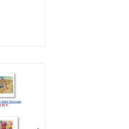
n Saint Germain
9,95
€