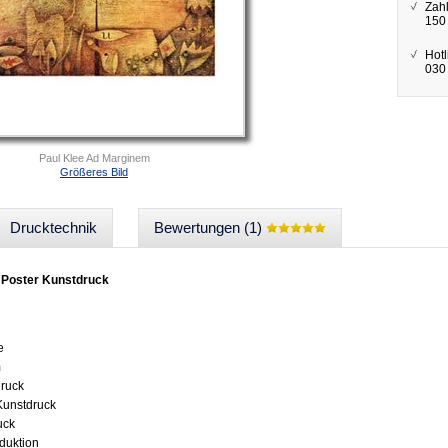
Zah
150
Hotl
030 
Paul Klee Ad Marginem
Größeres Bild
Drucktechnik
Bewertungen (1)
 Poster Kunstdruck
e
m
druck
 Kunstdruck
uck
oduktion