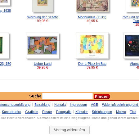
a, 1938
Warnung der Schiffe
Moribundus (1919)
rote und g
99,95
€
49,95
€
Tun
10
923, 150
Ueber Land
Der L-Platz im Bau
Abent
39,95
€
59,95
€
4
atenschutzerklärung
Bezahlung
Kontakt
Impressum
AGB
Widerrufsbelehrung und 
Kunstdrucke
Grafiken
Poster
Fotografie
Künstler
Stilrichtungen
Motive
Titel
Alle Rechte vorbehalten. Germanposters ist eine eingetragene Marke und gehört Ihrem Besitzer
Vertrag widerrufen