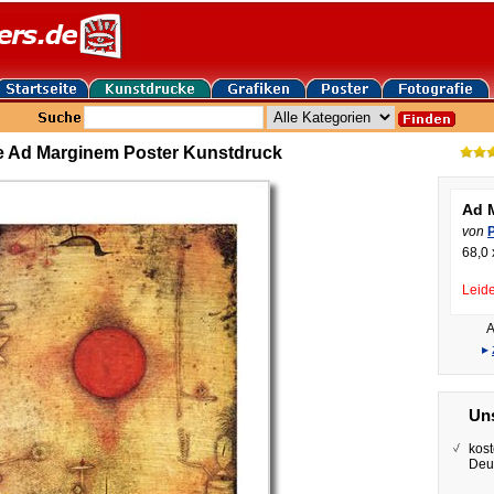
e Ad Marginem Poster Kunstdruck
Ad 
von
P
68,0 
Leide
A
▸
Uns
kost
Deu