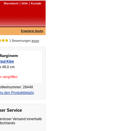
Warenkorb
Hilfe
Kontakt
Erweiterte Suche
1 Bewertungen
lesen
Marginem
aul Klee
x 48,0 cm
r vergriffen
rtikelnummer: 28448
zu den Produktdetails
er Service
enloser Versand innerhalb
tschlands