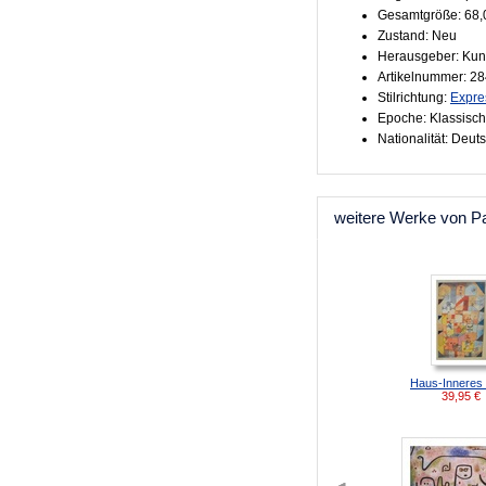
Gesamtgröße: 68,
Zustand: Neu
Herausgeber: Kun
Artikelnummer: 2
Stilrichtung:
Expre
Epoche: Klassisc
Nationalität: Deut
weitere Werke von Pa
Haus-Inneres
39,95
€