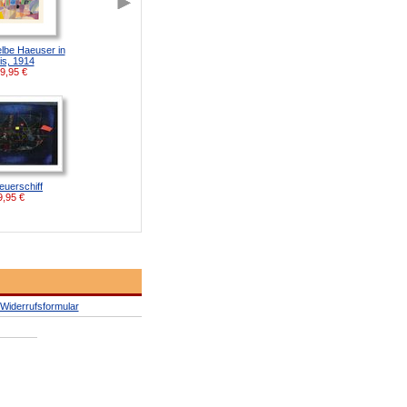
elbe Haeuser in
is, 1914
9,95
€
euerschiff
9,95
€
Widerrufsformular