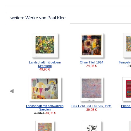
weitere Werke von Paul Klee
Landschaft mit gelbem
Ohne Titel, 1914
Tempelvi
Kirchturm
24,95
€
24
49,95
€
Landschaft mit schwarzen
Ebene 
Das Licht und Etliches, 1931
Saeulen
39,95
€
39,95 €
34,95
€