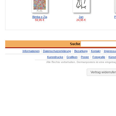
Bimba e Zia
Jan
P
59,95
€
24,95
€
Informationen
Datenschutzerklärung
Bezahlung
Kontakt
Impress
Kunstdrucke
Grafiken
Poster
Fotografie
Künst
Alle Rechte vorbehalten. Germanposters ist eine eingetr
Vertrag widerrufe