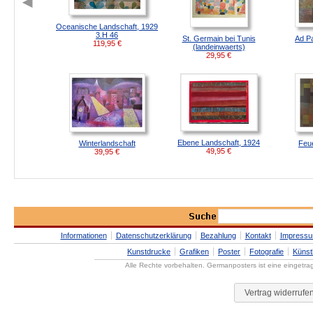
Oceanische Landschaft, 1929
3.H 46
St. Germain bei Tunis
Ad P
119,95
€
(landeinwaerts)
29,95
€
Ebene Landschaft, 1924
Winterlandschaft
Feue
49,95
€
39,95
€
Informationen
Datenschutzerklärung
Bezahlung
Kontakt
Impress
Kunstdrucke
Grafiken
Poster
Fotografie
Künst
Alle Rechte vorbehalten. Germanposters ist eine eingetr
Vertrag widerrufe