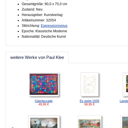
Gesamtgröße: 90,0 x 70,0 cm
Zustand: Neu
Herausgeber: Kunstverlag
Artikelnummer: 32054
Stilrichtung:
Expressionismus
Epoche: Klassische Moderne
Nationalität: Deutsche Kunst
weitere Werke von Paul Klee
Glasfassade
Es weint,1939
Lands
49,95
€
99,95
€