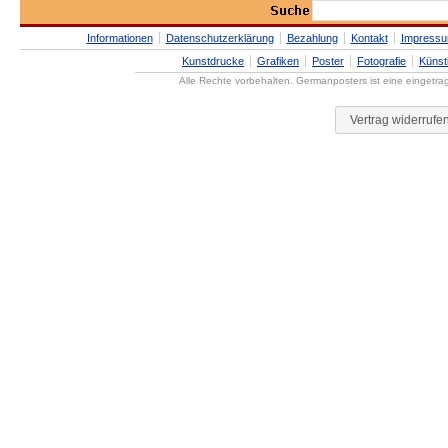
Informationen
Datenschutzerklärung
Bezahlung
Kontakt
Impress
Kunstdrucke
Grafiken
Poster
Fotografie
Künst
Alle Rechte vorbehalten. Germanposters ist eine eingetr
Vertrag widerrufe