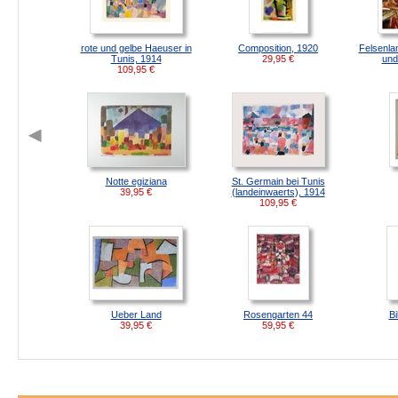
rote und gelbe Haeuser in
Composition, 1920
Felsenla
Tunis, 1914
29,95
€
und
109,95
€
Notte egiziana
St. Germain bei Tunis
39,95
€
(landeinwaerts), 1914
109,95
€
Ueber Land
Rosengarten 44
Bi
39,95
€
59,95
€