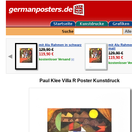
mit Alu Rahmen in schwarz
mit Alu Rahmen
matt
129,90 €
129,90 €
119,90
€
119,90
€
[i]
kostenloser
Versand
kostenloser
Ve
Paul Klee Villa R Poster Kunstdruck