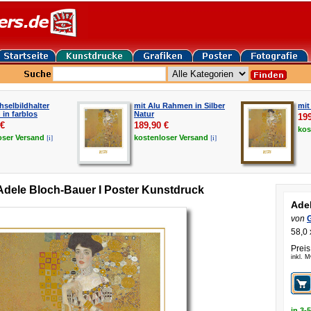
hselbildhalter
mit Alu Rahmen in Silber
mit
in farblos
Natur
19
€
189,90
€
kos
[i]
[i]
oser
Versand
kostenloser
Versand
Adele Bloch-Bauer I Poster Kunstdruck
Adel
von
58,0 
Preis
inkl. 
in 3-