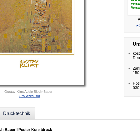
versa
Vers
A
▸
Uns
kost
Deu
Zah
150
Hotl
030 
Gustav Klimt Adele Bloch-Bauer I
Größeres Bild
Drucktechnik
ch-Bauer I Poster Kunstdruck