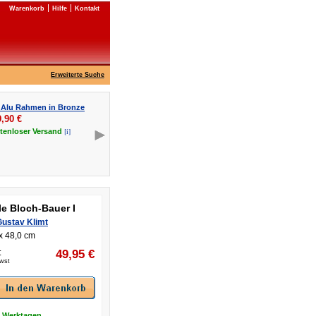
Warenkorb
Hilfe
Kontakt
Erweiterte Suche
 Alu Rahmen in Bronze
9,90
€
[i]
tenloser
Versand
e Bloch-Bauer I
Gustav Klimt
x 48,0 cm
:
49,95
€
Mwst
5 Werktagen