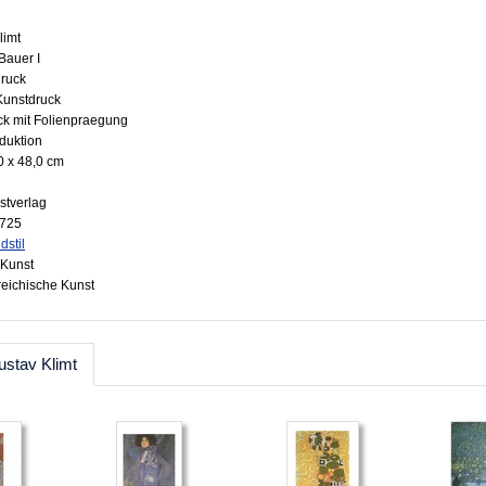
limt
-Bauer I
druck
 Kunstdruck
uck mit Folienpraegung
oduktion
0 x 48,0 cm
stverlag
1725
dstil
Kunst
rreichische Kunst
ustav Klimt