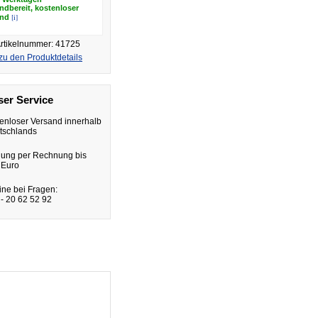
ndbereit, kostenloser
[i]
and
rtikelnummer: 41725
zu den Produktdetails
er Service
enloser Versand innerhalb
tschlands
lung per Rechnung bis
 Euro
ine bei Fragen:
- 20 62 52 92