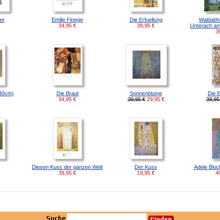
ler
Emilie Floege
Die Erfuellung
Waldabha
34,95
€
39,95
€
Unterach am
3
30cm)
Die Braut
Sonnenblume
Die 
34,95
€
39,95 €
29,95
€
39,95
Diesen Kuss der ganzen Welt
Der Kuss
Adele Bloc
39,95
€
19,95
€
4