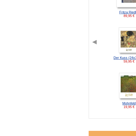
Fritza Ried
89,95
€
Der Kuss (24x
59,95
€
Mohnfeld
19,95
€