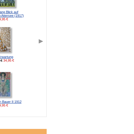
ng Blick auf
 Attersee (1917)
9,95
€
Erwartung
 €
34,95
€
h Bauer II 1912
9,95
€