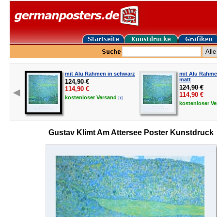
mit Alu Rahmen in schwarz
mit Alu Rahmen
matt
124,90 €
124,90 €
114,90
€
114,90
€
[i]
kostenloser
Versand
kostenloser
Ve
Gustav Klimt Am Attersee Poster Kunstdruck