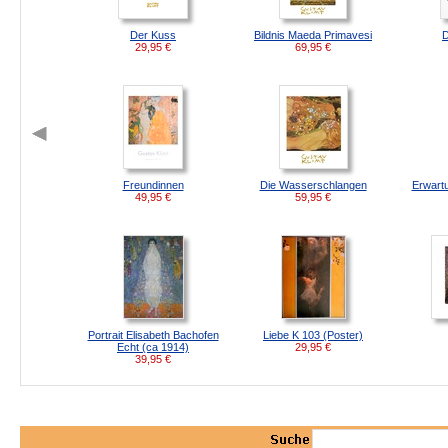
Der Kuss
Bildnis Maeda Primavesi
D
29,95
€
69,95
€
Freundinnen
Die Wasserschlangen
Erwartu
49,95
€
59,95
€
Portrait Elisabeth Bachofen
Liebe K 103 (Poster)
Echt (ca 1914)
29,95
€
39,95
€