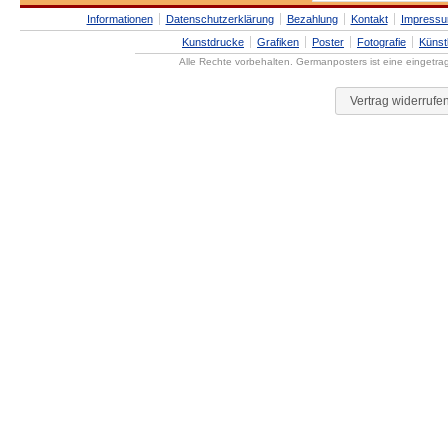
Informationen
Datenschutzerklärung
Bezahlung
Kontakt
Impress
Kunstdrucke
Grafiken
Poster
Fotografie
Künst
Alle Rechte vorbehalten. Germanposters ist eine eingetr
Vertrag widerrufe