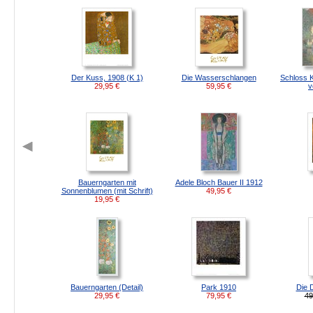
Der Kuss, 1908 (K 1)
Die Wasserschlangen
Schloss 
29,95
€
59,95
€
v
Bauerngarten mit
Adele Bloch Bauer II 1912
Sonnenblumen (mit Schrift)
49,95
€
19,95
€
Bauerngarten (Detail)
Park 1910
Die 
29,95
€
79,95
€
49