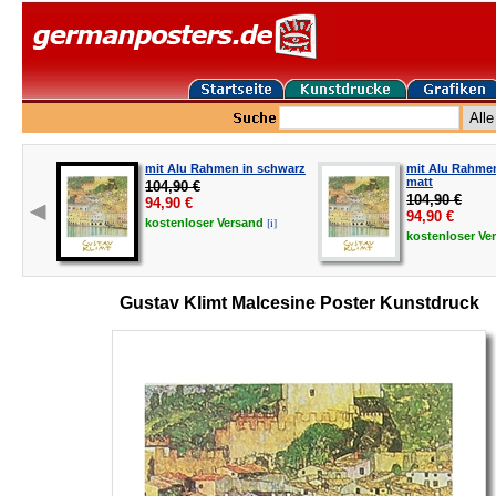
mit Alu Rahmen in schwarz
mit Alu Rahmen
matt
104,90 €
104,90 €
94,90
€
94,90
€
[i]
kostenloser
Versand
kostenloser
Ve
Gustav Klimt Malcesine Poster Kunstdruck