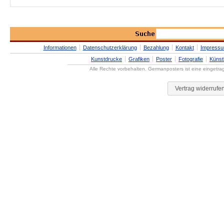
Informationen
Datenschutzerklärung
Bezahlung
Kontakt
Impress
Kunstdrucke
Grafiken
Poster
Fotografie
Künst
Alle Rechte vorbehalten. Germanposters ist eine eingetr
Vertrag widerrufe