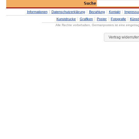
Informationen
Datenschutzerklärung
Bezahlung
Kontakt
Impress
Kunstdrucke
Grafiken
Poster
Fotografie
Künst
Alle Rechte vorbehalten. Germanposters ist eine eingetr
Vertrag widerrufe