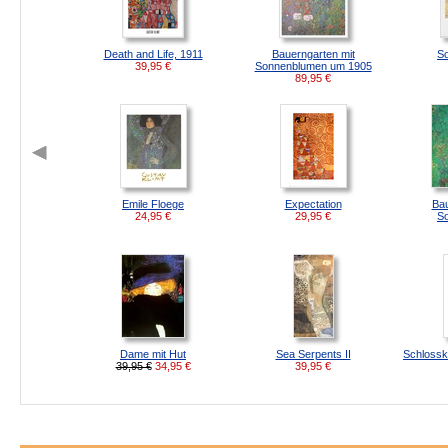
Death and Life, 1911
Bauerngarten mit
S
39,95
€
Sonnenblumen um 1905
89,95
€
Emile Floege
Expectation
Bau
24,95
€
29,95
€
S
Dame mit Hut
Sea Serpents II
Schlossk
39,95 €
34,95
€
39,95
€