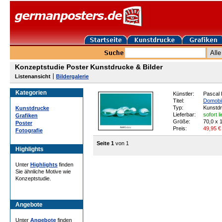
Konzeptstudie Poster Kunstdrucke & Bilder
Listenansicht
Bildergalerie
Kategorien
Künstler:
Pascal
Titel:
Domobi
Typ:
Kunstd
Kunstdrucke
Lieferbar:
sofort l
Grafiken
Größe:
70,0 x 
Poster
Preis:
49,95
€
Fotografie
Seite 1
von 1
Highlights
Unter
Highlights
finden
Sie ähnliche Motive wie
Konzeptstudie.
Angebote
Unter
Angebote
finden