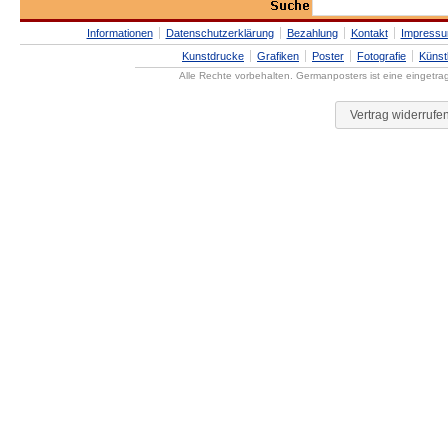
Informationen
Datenschutzerklärung
Bezahlung
Kontakt
Impress
Kunstdrucke
Grafiken
Poster
Fotografie
Künst
Alle Rechte vorbehalten. Germanposters ist eine eingetr
Vertrag widerrufe