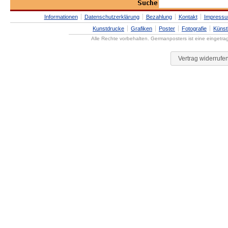
Informationen
Datenschutzerklärung
Bezahlung
Kontakt
Impress
Kunstdrucke
Grafiken
Poster
Fotografie
Künst
Alle Rechte vorbehalten. Germanposters ist eine eingetr
Vertrag widerrufe