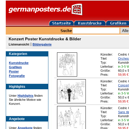
Konzert Poster Kunstdrucke & Bilder
Listenansicht
Bildergalerie
Kategorien
Künstler:
Cedric 
Titel:
Orchest
Typ:
Kunstd
Kunstdrucke
Lieferbar:
in 3-5 
Grafiken
Größe:
60,0 x 
Poster
Preis:
59,95
€
Fotografie
Künstler:
Cedric 
Titel:
Concert
Highlights
Typ:
Kunstd
Lieferbar:
in 3-5 
Unter
Highlights
finden
Größe:
50,0 x 
Sie ähnliche Motive wie
Preis:
59,95
€
Konzert.
Künstler:
Cedric 
Titel:
Sans tit
Typ:
Kunstd
Angebote
Lieferbar:
in 3-5 
Größe:
50,0 x 
Unter
Angebote
finden
Preis:
59,95
€